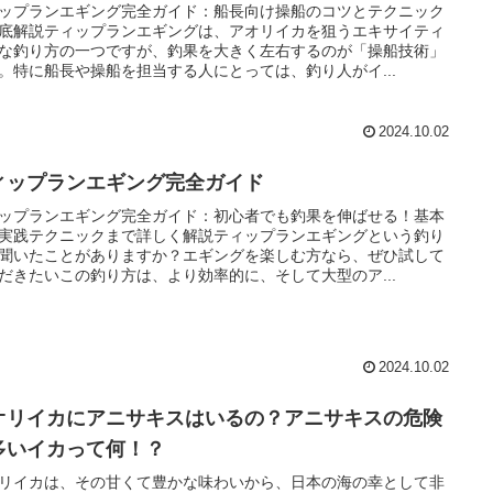
ップランエギング完全ガイド：船長向け操船のコツとテクニック
底解説ティップランエギングは、アオリイカを狙うエキサイティ
な釣り方の一つですが、釣果を大きく左右するのが「操船技術」
。特に船長や操船を担当する人にとっては、釣り人がイ...
2024.10.02
ィップランエギング完全ガイド
ップランエギング完全ガイド：初心者でも釣果を伸ばせる！基本
実践テクニックまで詳しく解説ティップランエギングという釣り
聞いたことがありますか？エギングを楽しむ方なら、ぜひ試して
だきたいこの釣り方は、より効率的に、そして大型のア...
2024.10.02
オリイカにアニサキスはいるの？アニサキスの危険
多いイカって何！？
リイカは、その甘くて豊かな味わいから、日本の海の幸として非