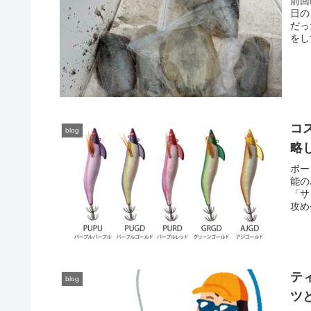
前回
日の
だっ
をし
コ
blog
略
ボー
能の
「サ
攻め
テ
blog
ツ