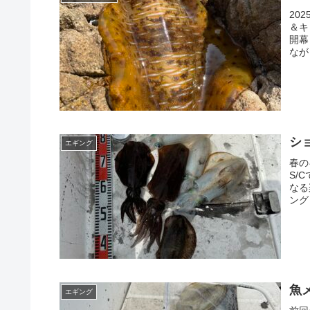
20
＆キ
開幕
なが
シ
エギング
春の
S/
なる
ング
魚
エギング