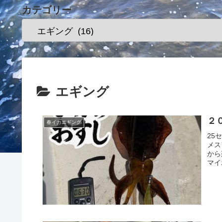
カテゴリー
エギング
２
春イカエギング
25
メス
から
マイ