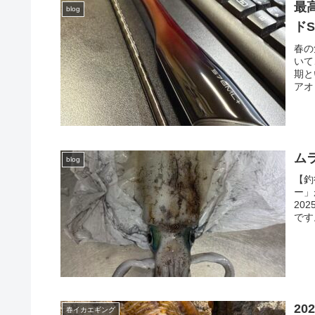
最
blog
ド
春の
いて
期と
アオ
ム
blog
【釣
ー」
20
です
2
春イカエギング