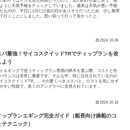
の釣りではイカも魚も好調だったので、次の釣行が楽しみで、毎
ように天気予報をチェックしていました。週末は天気が悪い予報
たものの、平日に1日だけ凪の日がありそうだったため、少し無理
て行くことにしました。思い切って行って良かったと...
2024.10.26
スパ最強！サイコスクイッドTRでティップランを攻
しよう
トエギングで使うティップラン専用の餌木を選ぶ際、コストと性
バランスは非常に重要です。そんな中、特に注目されているのが
イコスクイッドTR」。その驚くべきコスパと、ロストを気にせず
やすい性能で、多くのアングラーに支持されています...
2024.10.16
ィップランエギング完全ガイド（船長向け操船のコ
とテクニック）