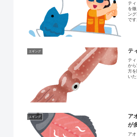
ティ
を徹
ング
です
テ
エギング
ティ
から
方を
いた
ア
エギング
が
アオ