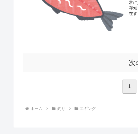
常に
存知
在す
感染
合、
ます
す。
次
1
ホーム
釣り
エギング