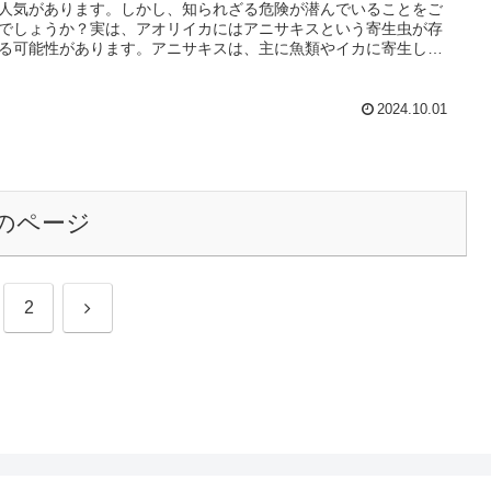
人気があります。しかし、知られざる危険が潜んでいることをご
でしょうか？実は、アオリイカにはアニサキスという寄生虫が存
る可能性があります。アニサキスは、主に魚類やイカに寄生し、
した食材を生で食べることで人間にも感染します。感染した場
腹痛や吐き気、さらにはアレルギー反応を引き起こすことがあり
。最悪の場合、手術が必要になることもあるため、注意が必要で
2024.10.01
のページ
次
2
へ