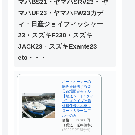
マハBS21・ヤマハSRV23・ ヤ
マハUF23・ヤマハFW23カデ
ィ・日産ジョイフィッシャー
23・スズキF230・スズキ
JACK23・スズキExante23
etc・・・
ボートオーナーの
悩みを解決する楽
天市場限定モデル
【船底シートSタイ
プ】※タイプは船
外機仕様のみ※フ
ロートカラーはブ
ルーのみ
価格：113,300円
（税込、送料無料)
(2023/12/16時点)