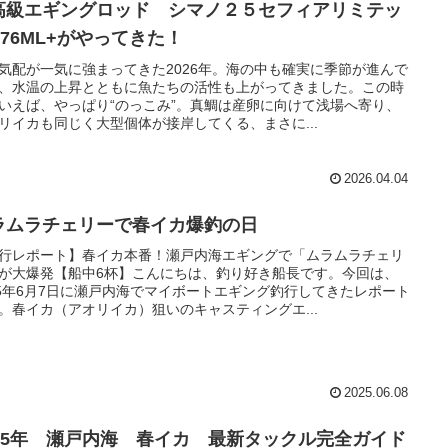
高級エギングロッド シマノ２５セフィアリミテッ
S76ML+がやってきた！
気配が一気に強まってきた2026年。海の中も確実に季節が進んで
、水温の上昇とともに魚たちの活性も上がってきました。この時
いえば、やっぱり“のっこみ”。真鯛は産卵に向けて浅場へ寄り、
リイカも同じく大型個体が接岸してくる、まさに...
2026.04.04
ラムラチェリーで春イカ爆釣の日
行レポート】春イカ本番！瀬戸内海エギングで「ムラムラチェリ
が大爆発【船中6杯】こんにちは、釣り好き船長です。今回は、
25年6月7日に瀬戸内海でマイボートエギング釣行してきたレポート
。春イカ（アオリイカ）狙いのキャスティングエ...
2025.06.08
025年 瀬戸内海 春イカ 最新タックル完全ガイド