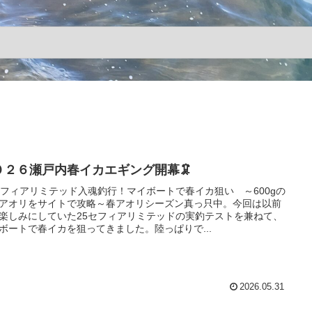
０２６瀬戸内春イカエギング開幕🦑
セフィアリミテッド入魂釣行！マイボートで春イカ狙い ～600gの
アオリをサイトで攻略～春アオリシーズン真っ只中。今回は以前
楽しみにしていた25セフィアリミテッドの実釣テストを兼ねて、
ボートで春イカを狙ってきました。陸っぱりで...
2026.05.31