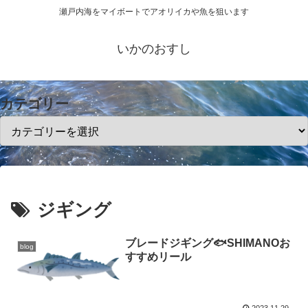
瀬戸内海をマイボートでアオリイカや魚を狙います
いかのおすし
カテゴリー
ジギング
ブレードジギング🐟SHIMANOお
blog
すすめリール
2023.11.29