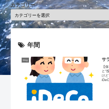
カテゴリー
年間
サ
blog
【保
と“
けど
iD