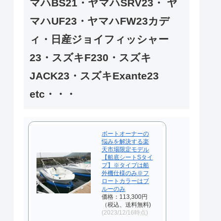
マハBS21・ヤマハSRV23・ ヤ
マハUF23・ヤマハFW23カデ
ィ・日産ジョイフィッシャー
23・スズキF230・スズキ
JACK23・スズキExante23
etc・・・
ボートオーナーの
悩みを解決する楽
天市場限定モデル
【船底シートSタイ
プ】※タイプは船
外機仕様のみ※フ
ロートカラーはブ
ルーのみ
価格：113,300円
（税込、送料無料)
(2023/12/16時点)