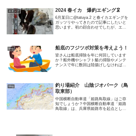
い人は、回れ右せず最後まで記事を読ん
でリンクページから紹介餌木を買ってみ
2024 春イカ 爆釣エギング🦑
エギング
て下さい🙇ダイワ エメラ...
6月某日に@tatuya.2 と春イカエギングを
ガッツリやってきたので記事にしたいと
思います。初の顔合わせでしたが、エギ
ング好きで歳が近いのですぐ馴染めまし
た。今までの実績ポイントをランガンし
て拾い釣りして行くつもりで、最初のポ
イントで私よ...
船底のフジツボ対策を考えよう！
blog
皆さんは船底掃除を年に何回しています
か？船外機やシャフト艇の掃除やメンテ
ナンスで年に数回は陸揚げしなければい
けないのだけれど、ものすごく重労働な
のだ...これからマイボートを所有される
予定の方に向けて、メンテナンス方法に
ついて考え直してみよ...
釣り場紹介 山陰ジオパーク（鳥
blog
取東部）
中国横断自動車道「姫路鳥取線」はご存
知でしょうか？中国横断自動車道「姫路
鳥取線」は、兵庫県姫路市を起点とし、
鳥取県鳥取市に至る延長86.5kmの高速自
動車国道です。 姫路鳥取線のうち、鳥
取自動車道（佐用JCT～鳥取IC 延長
62.3km）は...