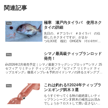
関連記事
極寒 瀬戸内タイラバ 使用ネク
blog
タイの詳細
先日の、＃アコラバ ＃タイラバ の仕
様したネクタイですが、がまか
つ/LIXXE 桜幻 OHGEN ｼﾘｺﾝﾈｸﾀｲ
（極細ｼｮｰﾄｶｰﾘｰ）を使用しました。1ﾊﾟｯ
ｸ 3個入(function(b,c,f,g,a,d,e)
{b.Moshim...
シマノ最高級ティップランロッド
blog
発売！
🎣2026年2月発売予定｜シマノ最新フラッグシップロッド**シマノ 25
セフィア リミテッド ティップエギング『セフィア リミテッド ティ
ップエギング』徹底インプレ＆予約ガイドシマノの誇るエギングブラ
ンド 「セフィア (Sephia)」シ...
これは釣れる‼️2024年ティップラ
blog
ンエギング餌木３選
もうすぐやってくる秋の超絶楽しいティ
ップランシーズン🦑餌木の補充はお済み
でしょうか？ロストして買い足さないと
いけない人や、人より釣果で差をつけた