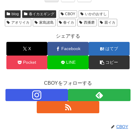
blog
春イカエギング
CBOY
いかのおすし
アオリイカ
家島諸島
春イカ
西播磨
親イカ
シェアする
X
Facebook
はてブ
Pocket
LINE
コピー
CBOYをフォローする
CBOY