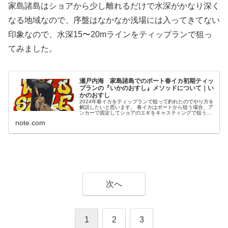
家島諸島はショアから少し離れるだけで水深がかなり深く
なる地域なので、序盤はなかなか浅場には入ってきてない
印象なので、水深15〜20mラインをティップランで狙っ
てみました。
瀬戸内海 家島諸島でのボート春イカ初期ティッ
プランの『いかのおすし』メソッドについて｜い
かのおすし
2024年春イカをティップランで狙って釣れたのでやり方を
解説したいと思います。 春イカはボートから狙う場合、ア
ンカーで固定してショアのエギをキャスティングで狙うの
が普通かと思います。 春イカってショアからやオフショア
note.com
どちらもなかなか釣れない...
次へ
1
2
3