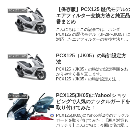
は、耐久性があり、ゴムの劣化を防ぐだ
けでなく、グリップの握り心地を改善す
【保存版】PCX125 歴代モデルの
PCX125 JK05
る効果もあります。以...
エアフィルター交換方法と純正品
番まとめ
こんにちは！この記事では、ホンダ
PCX125 の歴代モデル（JF28〜JK05）に
対応したエアフィルターの交換方法と純
正品番をまとめています。DIYでメンテナ
ンスしたい方、自分のPCXに合う部品が
知りたい方におすすめです！🔧 そもそも
PCX125（JK05）の時計設定方
PCX125 JK05
エア...
法
PCX125（JK05）の時計の設定手順をわ
かりやすく書き直します。
PCX125（JK05）の時計設定方法
PCX125（JK05）のメーター設定は、以
下の手順で簡単に行えます。通常使用し
てても段々と時間がズレてきてしまいま
PCX125(JK05)にYahoo!ショッ
PCX125 JK05
す。時計のズレやリ...
ピングで人気のナックルガードを
取り付けてみた！
PCX125(JK05)にYahoo!第2位のナックル
ガードを取り付けてみた！【寒さ対策も
バッチリ】こんにちは！今回は僕の愛
車、Honda PCX125(JK05)に、Yahoo!シ
ョッピングのバイク用ナックルガード部