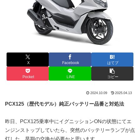
X
Facebook
はてブ
Pocket
LINE
コピー
2024.10.09
2025.04.13
PCX125（歴代モデル）純正バッテリー品番と対処法
昨日、PCX125乗車中にイグニッションONの状態にてエ
ンジンストップしていたら、突然のバッテリーランプが点
灯した。早期の交換が必要かと思います。