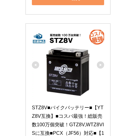
STZ8V■バイクバッテリー■【YT
Z8V互換】■コスパ最強！総販売
数100万個突破！GTZ8V,WTZ8VI
Sに互換■PCX（JF56）対応■【1