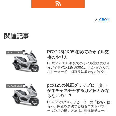
CBOY
関連記事
PCX125(JK05)初めてのオイル交
PCX125 JK05
換のやり方
PCX125 JK05 初めてのオイル交換のやり
方ガイドPCX125 JK05は、ホンダの人気
スクーターで、街乗りに最適なバイクで
す。エンジンオイルの定期的な交換は、
エンジンの寿命を延ばし、スムーズな走
行性能を維持するために非常に重要で
pcx125の純正グリップヒーター
PCX125 JK05
す。...
がネチャネチャするけど何とかな
らないの！？
PCX125のグリップヒーターの「ねちゃね
ちゃ」問題を解決する最もコストパフォ
ーマンスの良い方法は、熱収縮チューブ
を使用することです。熱収縮チューブ