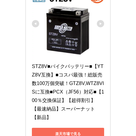
STZ8V■バイクバッテリー■【YT
Z8V互換】■コスパ最強！総販売
数100万個突破！GTZ8V,WTZ8VI
Sに互換■PCX（JF56）対応■【1
00％交換保証】【超得割引】
【最速納品】スーパーナット
【新品】
楽天市場で見る