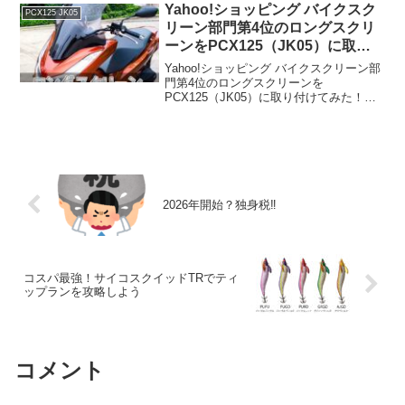
門第2位の商品を取り付...
Yahoo!ショッピング バイクスク
PCX125 JK05
リーン部門第4位のロングスクリ
ーンをPCX125（JK05）に取り
付けてみた！
Yahoo!ショッピング バイクスクリーン部
門第4位のロングスクリーンを
PCX125（JK05）に取り付けてみた！
PCX125（JK05）の標準スクリーンで
は、風の直撃や悪天候での視界確保に不
安を感じることもあります。そこで、
Yahoo!シ...
2026年開始？独身税‼️
コスパ最強！サイコスクイッドTRでティ
ップランを攻略しよう
コメント