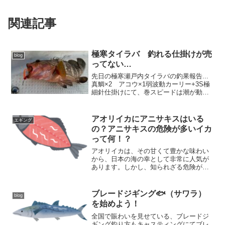
関連記事
極寒タイラバ 釣れる仕掛けが売
blog
ってない…
先日の極寒瀬戸内タイラバの釣果報告...
真鯛×2 アコウ×1弱波動カーリー+3S極
細針仕掛けにて、巻スピードは潮が動い
ているタイミングで超デッドスロー巻！
ロスト2回で釣れる仕掛けが無くなってし
まった...ネットや釣具屋を回ったんです
アオリイカにアニサキスはいる
エギング
が、3S...
の？アニサキスの危険が多いイカ
って何！？
アオリイカは、その甘くて豊かな味わい
から、日本の海の幸として非常に人気が
あります。しかし、知られざる危険が潜
んでいることをご存知でしょうか？実
は、アオリイカにはアニサキスという寄
生虫が存在する可能性があります。アニ
ブレードジギング🐟（サワラ）
blog
サキスは、主に魚類やイカに寄生し、感
を始めよう！
染した食材を生で食べることで人間にも
感染します。感染した場合、腹痛や吐き
全国で賑わいを見せている、ブレードジ
気、さらにはアレルギー反応を引き起こ
ギング釣り方もキャスティングにてブレ