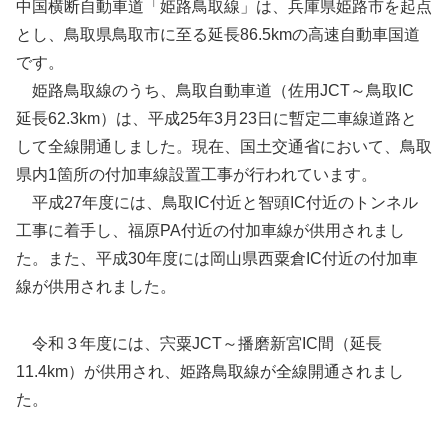
中国横断自動車道「姫路鳥取線」は、兵庫県姫路市を起点
とし、鳥取県鳥取市に至る延長86.5kmの高速自動車国道
です。
姫路鳥取線のうち、鳥取自動車道（佐用JCT～鳥取IC
延長62.3km）は、平成25年3月23日に暫定二車線道路と
して全線開通しました。現在、国土交通省において、鳥取
県内1箇所の付加車線設置工事が行われています。
平成27年度には、鳥取IC付近と智頭IC付近のトンネル
工事に着手し、福原PA付近の付加車線が供用されまし
た。また、平成30年度には岡山県西粟倉IC付近の付加車
線が供用されました。
令和３年度には、宍粟JCT～播磨新宮IC間（延長
11.4km）が供用され、姫路鳥取線が全線開通されまし
た。