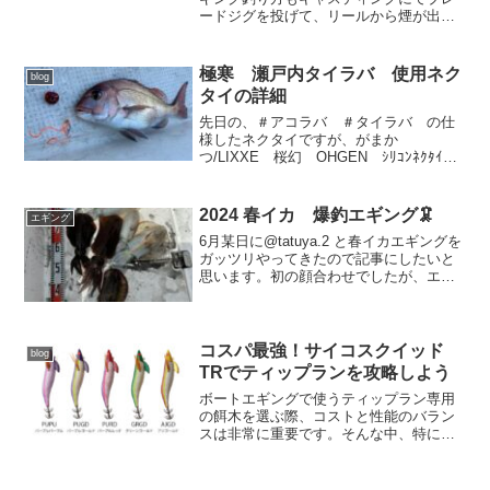
すことがあります。最悪の場合、手術が
ードジグを投げて、リールから煙が出る
必要になることもあるため、注意が必要
くらい早く巻くだけ！その魅力に迫って
です。
行くよ！そもそも瀬戸内海の姫路、家島
あたりってブレードジギング成立する
極寒 瀬戸内タイラバ 使用ネク
blog
の？瀬戸内海の家島地方でも...
タイの詳細
先日の、＃アコラバ ＃タイラバ の仕
様したネクタイですが、がまか
つ/LIXXE 桜幻 OHGEN ｼﾘｺﾝﾈｸﾀｲ
（極細ｼｮｰﾄｶｰﾘｰ）を使用しました。1ﾊﾟｯ
ｸ 3個入(function(b,c,f,g,a,d,e)
{b.Moshim...
2024 春イカ 爆釣エギング🦑
エギング
6月某日に@tatuya.2 と春イカエギングを
ガッツリやってきたので記事にしたいと
思います。初の顔合わせでしたが、エギ
ング好きで歳が近いのですぐ馴染めまし
た。今までの実績ポイントをランガンし
て拾い釣りして行くつもりで、最初のポ
イントで私よ...
コスパ最強！サイコスクイッド
blog
TRでティップランを攻略しよう
ボートエギングで使うティップラン専用
の餌木を選ぶ際、コストと性能のバラン
スは非常に重要です。そんな中、特に注
目されているのが「サイコスクイッド
TR」。その驚くべきコスパと、ロストを
気にせず攻めやすい性能で、多くのアン