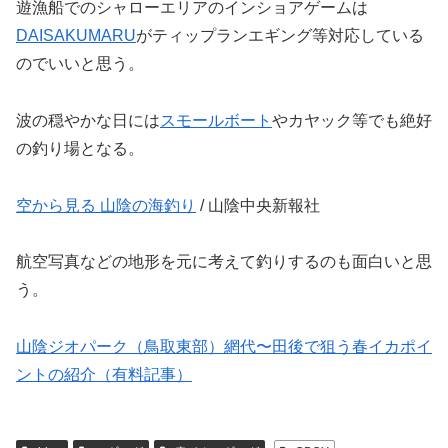
遊漁船でのシャローエリアのインショアゲームは
DAISAKUMARU
がティップランエギング等対応している
のでいいと思う。
波の穏やかな日には
スモールボート
やカヤック等でも絶好
の釣り場となる。
空から見る 山陰の海釣り
/ 山陰中央新報社
航空写真などの地形を元に考えて釣りするのも面白いと思
う。
山陰ジオパーク（鳥取東部）網代〜田後で狙う春イカポイ
ントの紹介（有料記事）