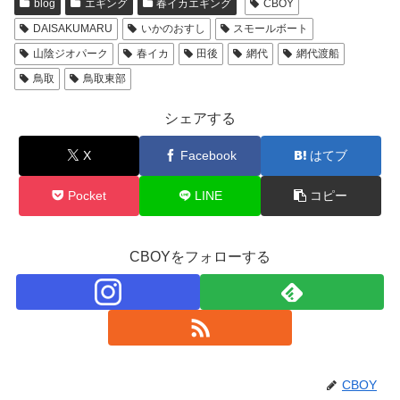
blog
エギング
春イカエギング
CBOY
DAISAKUMARU
いかのおすし
スモールボート
山陰ジオパーク
春イカ
田後
網代
網代渡船
鳥取
鳥取東部
シェアする
X
Facebook
はてブ
Pocket
LINE
コピー
CBOYをフォローする
CBOY